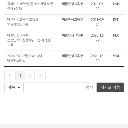
홈페이지 리뉴얼 및 SNS 채널 오픈
바롬인성교육부
2022-03-
1243
안내 (수정)
22
바롬인성교육부 교학실
바롬인성교육부
2021-02-
1541
역량강화워크숍
04
바롬인성교육부
바롬인성교육부
2020-12-
1437
전문인력역량강화워크숍 저작권
29
교육
2020 SWU 혁신 Fair 슈니
바롬인성교육부
2020-12-
594
바롬페스티벌
29
«
1
2
»
제목
게시글 작성