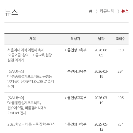
뉴스
커뮤니티
뉴스
제목
작성자
날짜
조회수
서울여대 지역 어린이 축제
바롬인성교육부
2026-06-
158
'와글와글' 참여… 바롬교육 현장
05
실천 이어가
[SWU뉴스]
바롬인성교육부
2026-03-
294
『바롬종합설계프로젝트』, 공릉동
19
‘꿈마을어린이잔치 와글와글' 축제
참여
[SWU뉴스]
바롬인성교육부
2026-03-
196
『바롬종합설계프로젝트』
19
컨슈머스팀, 바롬갤러리에서
Rest:art 전시
2025학년도 바롬 교육 장학 수여식
바롬인성교육부
2025-05-
754
12