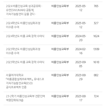
2024 바롬인성교육 성과공유회 -
바롬인성교육부
2025-05-
765
슈먼(SWUMAN) 공동체,
12
지속가능발전의 길을 걷다 -
2024학년도 바롬인성심화과정
바롬인성교육부
2025-05-
327
이수증 수여
12
2024학년도 바롬 교육 장학 수여식
바롬인성교육부
2024-05-
1624
20
2023학년도 바롬인성심화과정
바롬인성교육부
2024-02-
1309
이수증 수여
16
2023학년도 바롬 교육 장학 수여식
바롬인성교육부
2023-09-
1618
05
서울여자대학교
바롬인성교육부
2023-08-
882
『바롬종합설계프로젝트』, 유네스코
29
지속가능발전교육(ESD)
공식프로젝트 인증
23-2학기 바롬인성교육부 전문인력
바롬인성교육부
2023-08-
724
역량강화워크숍
17